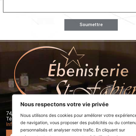
Soumettre
Nous respectons votre vie privée
74, 1re Rue Saint-Fabien (Québec) G0L 2Z0
Nous utilisons des cookies pour améliorer votre expérienc
Tél. :
418 869-2332
I Téléc. : 418 869-3302
de navigation, vous proposer des publicités ou du conten
Info@ebenisteriestfabien.com
personnalisés et analyser notre trafic. En cliquant sur