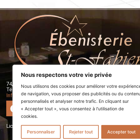
Nous respectons votre vie privée
74, 1re Rue Saint-Fabien (Québec) G0L 2Z0
Nous utilisons des cookies pour améliorer votre expérienc
Tél. :
418 869-2332
I Téléc. : 418 869-3302
de navigation, vous proposer des publicités ou du conten
Info@ebenisteriestfabien.com
personnalisés et analyser notre trafic. En cliquant sur
« Accepter tout », vous consentez à l'utilisation de
cookies.
License RBQ : 8251-2039-33
Personnaliser
Rejeter tout
Accepter tout