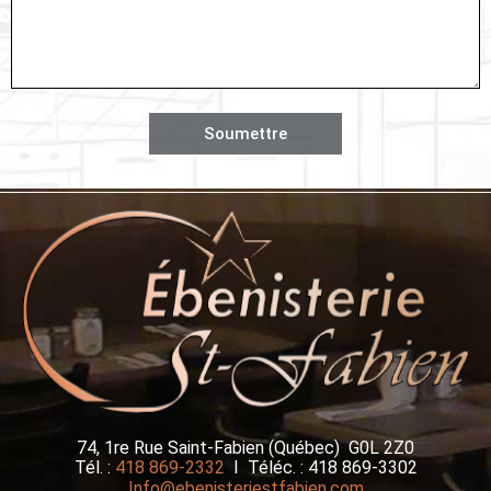
Soumettre
74, 1re Rue Saint-Fabien (Québec) G0L 2Z0
Tél. :
418 869-2332
I Téléc. : 418 869-3302
Info@ebenisteriestfabien.com